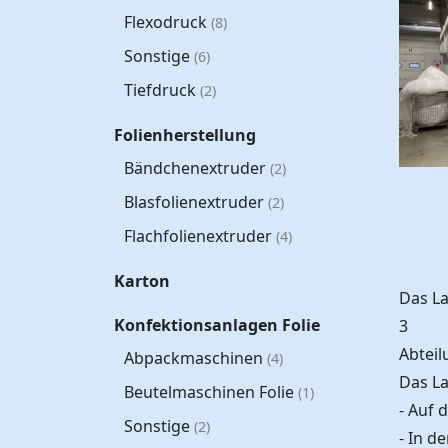
Flexodruck
(8)
Sonstige
(6)
Tiefdruck
(2)
Folienherstellung
Bändchenextruder
(2)
Blasfolienextruder
(2)
Flachfolienextruder
(4)
Karton
Das La
Konfektionsanlagen Folie
3
Abtei
Abpackmaschinen
(4)
Das La
Beutelmaschinen Folie
(1)
- Auf 
Sonstige
(2)
- In d