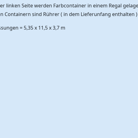
der linken Seite werden Farbcontainer in einem Regal gelag
 Containern sind Rührer ( in dem Lieferunfang enthalten )
ungen = 5,35 x 11,5 x 3,7 m